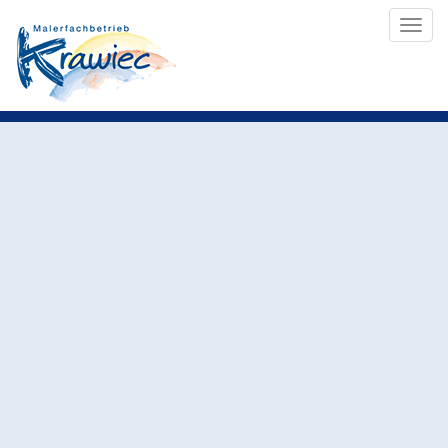
Togg
navi